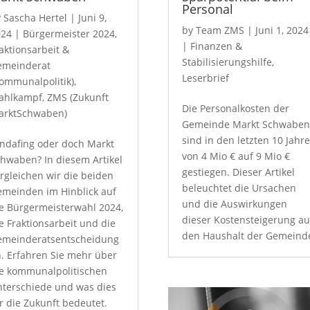
Personal
y
Sascha Hertel
|
Juni 9,
by
Team ZMS
|
Juni 1, 2024
024
|
Bürgermeister 2024
,
|
Finanzen &
aktionsarbeit &
Stabilisierungshilfe
,
emeinderat
Leserbrief
ommunalpolitik)
,
ahlkampf
,
ZMS (Zukunft
Die Personalkosten der
arktSchwaben)
Gemeinde Markt Schwabe
sind in den letzten 10 Jahr
ndafing oder doch Markt
von 4 Mio € auf 9 Mio €
hwaben? In diesem Artikel
gestiegen. Dieser Artikel
rgleichen wir die beiden
beleuchtet die Ursachen
meinden im Hinblick auf
und die Auswirkungen
e Bürgermeisterwahl 2024,
dieser Kostensteigerung au
e Fraktionsarbeit und die
den Haushalt der Gemeind
emeinderatsentscheidung
. Erfahren Sie mehr über
e kommunalpolitischen
terschiede und was dies
r die Zukunft bedeutet.