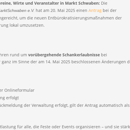
ereine,
Wirte
und
Veranstalter
in
Markt
Schwaben:
Die
hat
am
20.
Mai
2025
einen
Antrag
bei
der
arktSchwaben
e.
V.
ngereicht,
um
die
neuen
Entbürokratisierungsmaßnahmen
der
erung
lokal
umzusetzen.
ahren
rund
um
vorübergehende
Schankerlaubnisse
bei
r
ganz
im
Sinne
der
am
14.
Mai
2025
beschlossenen
Änderungen
d
er
Onlineformular
ung
erfolgt
ückmeldung
der
Verwaltung
erfolgt,
gilt
der
Antrag
automatisch
als
tlastung
für
alle,
die
Feste
oder
Events
organisieren –
und
sie
stär