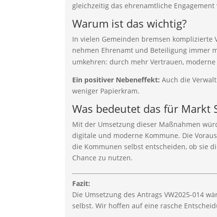
gleichzeitig
das
ehrenamtliche
Engagement
Warum
ist
das
wichtig?
In
vielen
Gemeinden
bremsen
komplizierte
nehmen
Ehrenamt
und
Beteiligung
immer
umkehren:
durch
mehr
Vertrauen,
modern
Ein
positiver
Nebeneffekt:
Auch
die
Verwal
weniger
Papierkram.
Was
bedeutet
das
für
Markt
Mit
der
Umsetzung
dieser
Maßnahmen
wür
digitale
und
moderne
Kommune.
Die
Vorau
die
Kommunen
selbst
entscheiden,
ob
sie
d
Chance
zu
nutzen.
Fazit:
Die
Umsetzung
des
Antrags
VW2025-
014
wä
selbst.
Wir
hoffen
auf
eine
rasche
Entschei