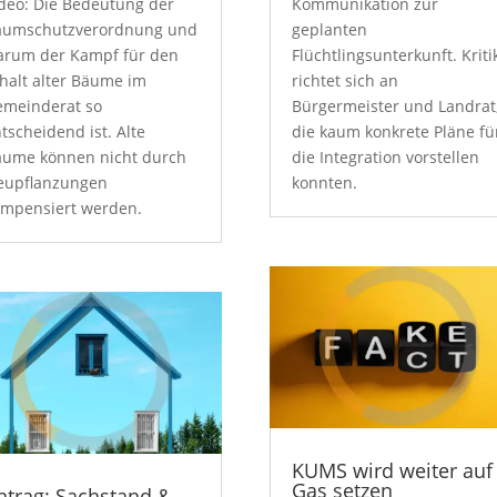
deo: Die Bedeutung der
Kommunikation zur
aumschutzverordnung und
geplanten
arum der Kampf für den
Flüchtlingsunterkunft. Kriti
halt alter Bäume im
richtet sich an
emeinderat so
Bürgermeister und Landrat
tscheidend ist. Alte
die kaum konkrete Pläne fü
äume können nicht durch
die Integration vorstellen
eupflanzungen
konnten.
mpensiert werden.
KUMS wird weiter auf
Gas setzen
ntrag: Sachstand &