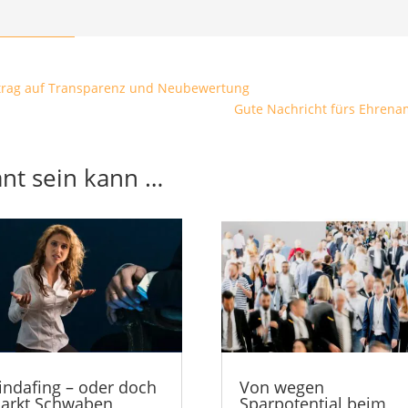
ntrag auf Transparenz und Neubewertung
Gute Nachricht fürs Ehrena
ant sein kann …
indafing – oder doch
Von wegen
arkt Schwaben
Sparpotential beim