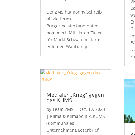
Vi
B
Der ZMS hat Ronny Schreib
w
offiziell zum
Er
Bürgermeisterkandidaten
G
nominiert. Mit klaren Zielen
en
für Markt Schwaben startet
B
er in den Wahlkampf.
N
ko
Medialer „Krieg“ gegen
das KUMS
by
Team ZMS
|
Dez. 12, 2023
|
Klima & Klimapolitik
,
KUMS
(Kommunales
Unternehmen)
,
Leserbrief
,
A