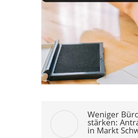
Weniger
Büro
stärken:
Antr
in
Markt
Sch