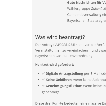
Gute
Nachrichten
für
V
Wählergruppe
Zukunft
M
Gemeindeverwaltung
ei
Bayerischen
Staatsregi
Was
wird
beantragt?
Der
Antrag (
)
sieht
vor,
die
Verf
VW2025-
014
Veranstaltungen
zu
vereinfachen –
und
zwa
Bayerischen
Gaststättenverordnung.
Konkret
wird
gefordert:
✅
Digitale
Antragstellung
per
E-
Mail
od
✅
Keine
Gebühren
,
wenn
keine
Ablehn
✅
Genehmigungsfiktion
:
Wenn
keine
R
genehmigt
Diese
drei
Punkte
bedeuten
eine
massive
En