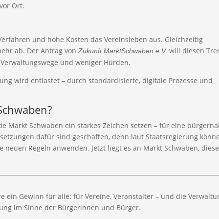
vor
Ort.
Verfahren
und
hohe
Kosten
das
Vereinsleben
aus.
Gleichzeitig
mehr
ab.
Der
Antrag
von
will
diesen
Tre
Zukunft
MarktSchwaben
e.
V.
e
Verwaltungswege
und
weniger
Hürden.
tung
wird
entlastet –
durch
standardisierte,
digitale
Prozesse
und
Schwaben?
de
Markt
Schwaben
ein
starkes
Zeichen
setzen –
für
eine
bürgerna
ssetzungen
dafür
sind
geschaffen,
denn
laut
Staatsregierung
könn
ie
neuen
Regeln
anwenden.
Jetzt
liegt
es
an
Markt
Schwaben,
dies
re
ein
Gewinn
für
alle:
für
Vereine,
Veranstalter –
und
die
Verwaltu
dung
im
Sinne
der
Bürgerinnen
und
Bürger.