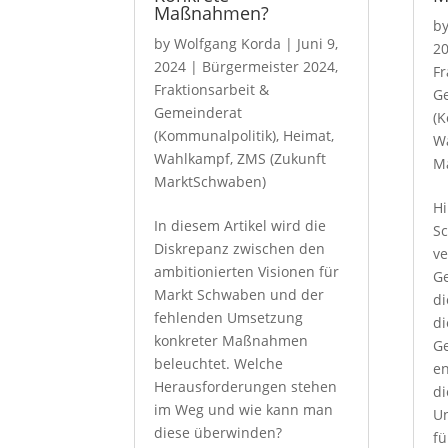
Maßnahmen?
b
by
Wolfgang Korda
|
Juni 9,
2
2024
|
Bürgermeister 2024
,
Fr
Fraktionsarbeit &
G
Gemeinderat
(K
(Kommunalpolitik)
,
Heimat
,
W
Wahlkampf
,
ZMS (Zukunft
M
MarktSchwaben)
Hi
In diesem Artikel wird die
Sc
Diskrepanz zwischen den
ve
ambitionierten Visionen für
Ge
Markt Schwaben und der
di
fehlenden Umsetzung
di
konkreter Maßnahmen
G
beleuchtet. Welche
en
Herausforderungen stehen
di
im Weg und wie kann man
Un
diese überwinden?
fü