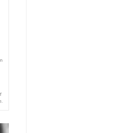
n
en
f
e.