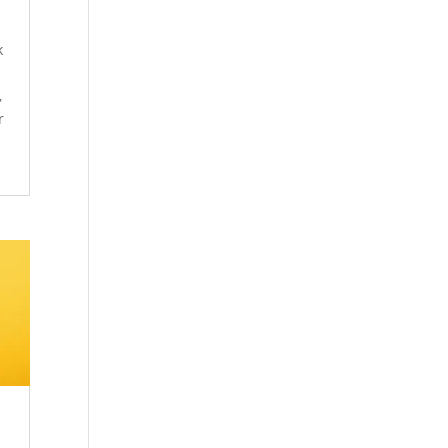
k
,
r