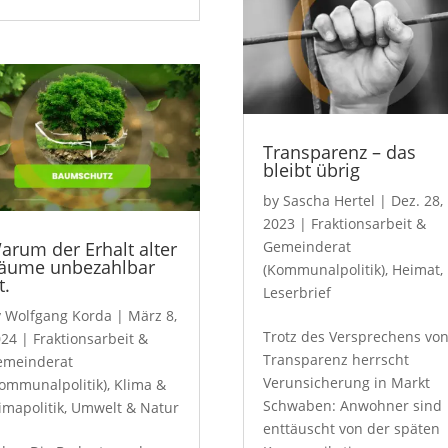
Transparenz – das
bleibt übrig
by
Sascha Hertel
|
Dez. 28,
2023
|
Fraktionsarbeit &
arum der Erhalt alter
Gemeinderat
äume unbezahlbar
(Kommunalpolitik)
,
Heimat
,
t.
Leserbrief
y
Wolfgang Korda
|
März 8,
Trotz des Versprechens vo
024
|
Fraktionsarbeit &
Transparenz herrscht
emeinderat
Verunsicherung in Markt
ommunalpolitik)
,
Klima &
Schwaben: Anwohner sind
imapolitik
,
Umwelt & Natur
enttäuscht von der späten