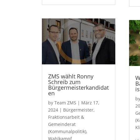
ZMS wählt Ronny
W
Schreib zum
B
Bürgermeisterkandidat
is
en
b
by
Team ZMS
|
März 17,
2
2024
|
Bürgermeister
,
G
Fraktionsarbeit &
(K
Gemeinderat
Kl
(Kommunalpolitik)
,
Wahlkampf