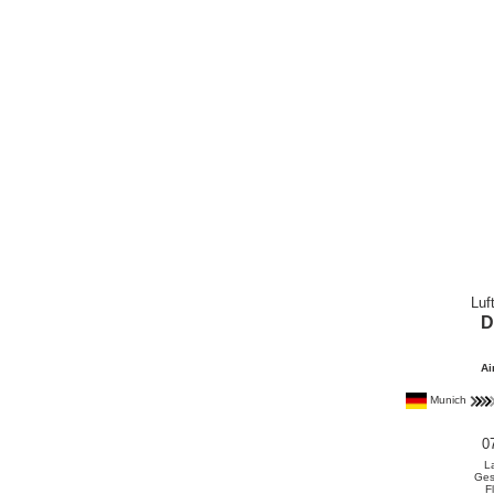
Luf
D
Ai
Munich
0
L
Ges
F