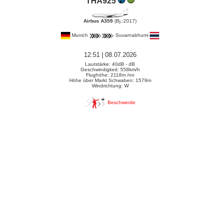
THA925
Airbus A359
(Bj.:2017)
Munich
Suvarnabhumi
12:51 | 08.07.2026
Lautstärke: 40dB - dB
Geschwindigkeit: 558km/h
Flughöhe: 2118m /nn
Höhe über Markt Schwaben: 1579m
Windrichtung: W
Beschwerde