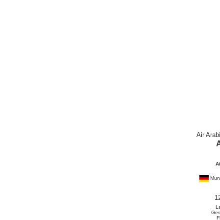
Air Arab
A
Mun
1
L
Ges
F