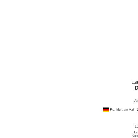
Luf
Ai
Frankfurt-am-Main
1
La
Ges