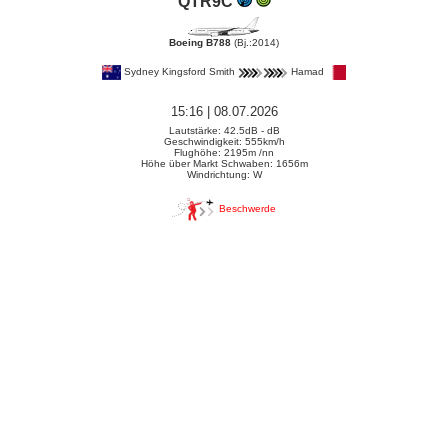
QTR9C
Boeing B788
(Bj.:2014)
Sydney Kingsford Smith
Hamad
15:16 | 08.07.2026
Lautstärke: 42.5dB - dB
Geschwindigkeit: 555km/h
Flughöhe: 2195m /nn
Höhe über Markt Schwaben: 1656m
Windrichtung: W
Beschwerde