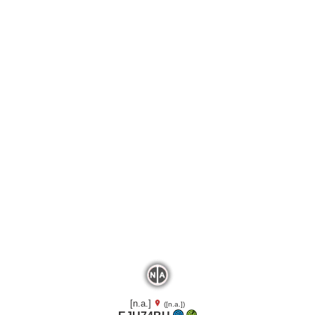
[n.a.]
([n.a.])