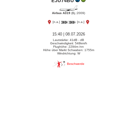
EJU74BU
Airbus A319
(Bj.:2009)
[n.a.]
[n.a.]
15:40 | 08.07.2026
Lautstärke: 41dB - dB
Geschwindigkeit: 548km/h
Flughöhe: 2294m /nn
Höhe über Markt Schwaben: 1755m
Windrichtung: W
Beschwerde