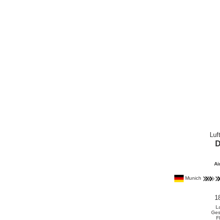
Luf
Ai
Munich
1
L
Ges
F