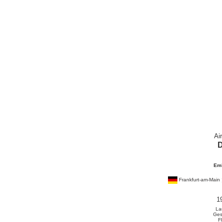
Ai
Em
Frankfurt-am-Main
1
La
Ges
F