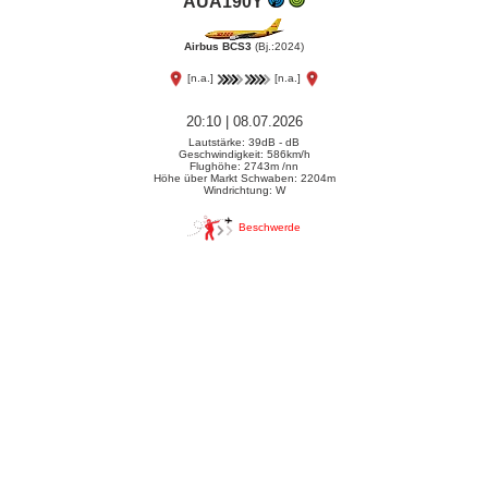
AUA190Y
Airbus BCS3
(Bj.:2024)
[n.a.]
[n.a.]
20:10 | 08.07.2026
Lautstärke: 39dB - dB
Geschwindigkeit: 586km/h
Flughöhe: 2743m /nn
Höhe über Markt Schwaben: 2204m
Windrichtung: W
Beschwerde