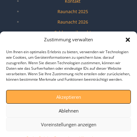
Kontakt
Raunacht 2025
Raunacht 2026
Schlossweihnacht
Zustimmung verwalten
Shangri-La Lounge
Um Ihnen ein optimales Erlebnis zu bieten, verwenden wir Technologien
Umfragen
wie Cookies, um Geräteinformationen zu speichern bzw. darauf
zuzugreifen. Wenn Sie diesen Technologien zustimmen, können wir
Verein
Daten wie das Surfverhalten oder eindeutige IDs auf dieser Website
Veröffentlichungen
verarbeiten. Wenn Sie Ihre Zustimmung nicht erteilen oder zurückziehen,
können bestimmte Merkmale und Funktionen beeinträchtigt werden.
Wendeblatt
Zukunft MarktSchwaben e.V.
Akzeptieren
Zusammen für Markt Schwaben
Ablehnen
Voreinstellungen anzeigen