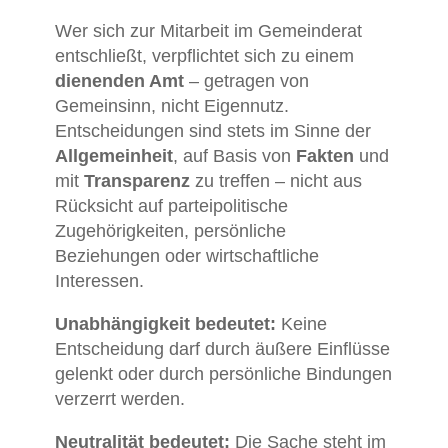
Wer
sich
zur
Mitarbeit
im
Gemeinderat
entschließt,
verpflichtet
sich
zu
einem
dienenden
Amt
–
getragen
von
Gemeinsinn,
nicht
Eigennutz.
Entscheidungen
sind
stets
im
Sinne
der
Allgemeinheit
,
auf
Basis
von
Fakten
und
mit
Transparenz
zu
treffen –
nicht
aus
Rücksicht
auf
parteipolitische
Zugehörigkeiten,
persönliche
Beziehungen
oder
wirtschaftliche
Interessen.
Unabhängigkeit
bedeutet:
Keine
Entscheidung
darf
durch
äußere
Einflüsse
gelenkt
oder
durch
persönliche
Bindungen
verzerrt
werden.
Neutralität
bedeutet:
Die
Sache
steht
im