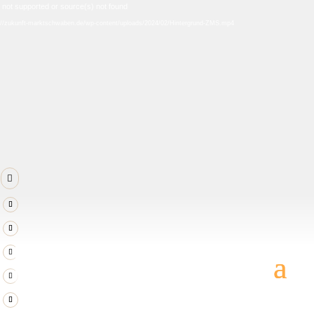
Video-
 not supported or source(s) not found
Player
ps://zukunft-marktschwaben.de/wp-content/uploads/2024/02/Hintergrund-ZMS.mp4
