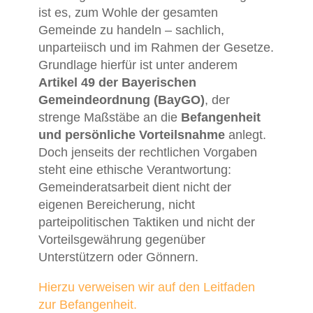
ist
es,
zum
Wohle
der
gesamten
Gemeinde
zu
handeln –
sachlich,
unparteiisch
und
im
Rahmen
der
Gesetze.
Grundlage
hierfür
ist
unter
anderem
Artikel
49
der
Bayerischen
Gemeindeordnung (
BayGO)
,
der
strenge
Maßstäbe
an
die
Befangenheit
und
persönliche
Vorteilsnahme
anlegt.
Doch
jenseits
der
rechtlichen
Vorgaben
steht
eine
ethische
Verantwortung:
Gemeinderatsarbeit
dient
nicht
der
eigenen
Bereicherung,
nicht
parteipolitischen
Taktiken
und
nicht
der
Vorteilsgewährung
gegenüber
Unterstützern
oder
Gönnern.
Hierzu verweisen wir auf den Leitfaden
zur Befangenheit.