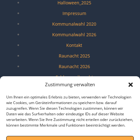
Halloween_2025
Impressum
Kommunalwahl 2020
Kommunalwahl 2026
Kontakt
Raunacht 2025
Raunacht 2026
Schlossweihnacht
Zustimmung verwalten
Shangri-La Lounge
Um Ihnen ein optimales Erlebnis zu bieten, verwenden wir Technologien
Umfragen
wie Cookies, um Geräteinformationen zu speichern bzw. darauf
zuzugreifen. Wenn Sie diesen Technologien zustimmen, können wir
Verein
Daten wie das Surfverhalten oder eindeutige IDs auf dieser Website
Veröffentlichungen
verarbeiten. Wenn Sie Ihre Zustimmung nicht erteilen oder zurückziehen,
können bestimmte Merkmale und Funktionen beeinträchtigt werden.
Wendeblatt