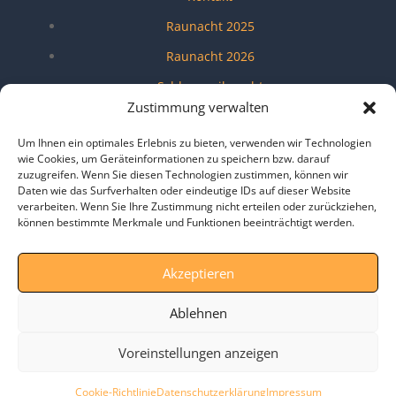
Raunacht 2025
Raunacht 2026
Schlossweihnacht
Zustimmung verwalten
Shangri-La Lounge
Um Ihnen ein optimales Erlebnis zu bieten, verwenden wir Technologien
Umfragen
wie Cookies, um Geräteinformationen zu speichern bzw. darauf
zuzugreifen. Wenn Sie diesen Technologien zustimmen, können wir
Verein
Daten wie das Surfverhalten oder eindeutige IDs auf dieser Website
Veröffentlichungen
verarbeiten. Wenn Sie Ihre Zustimmung nicht erteilen oder zurückziehen,
können bestimmte Merkmale und Funktionen beeinträchtigt werden.
Wendeblatt
Zukunft MarktSchwaben e.V.
Akzeptieren
Zusammen für Markt Schwaben
Ablehnen
Voreinstellungen anzeigen
Cookie-Richtlinie
Datenschutzerklärung
Impressum