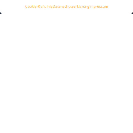
Halloween_2025
Cookie-Richtlinie
Datenschutzerklärung
Impressum
Impressum
Kommunalwahl 2020
Kommunalwahl 2026
Kontakt
Raunacht 2025
Raunacht 2026
Schlossweihnacht
Shangri-La Lounge
Umfragen
Verein
Veröffentlichungen
Wendeblatt