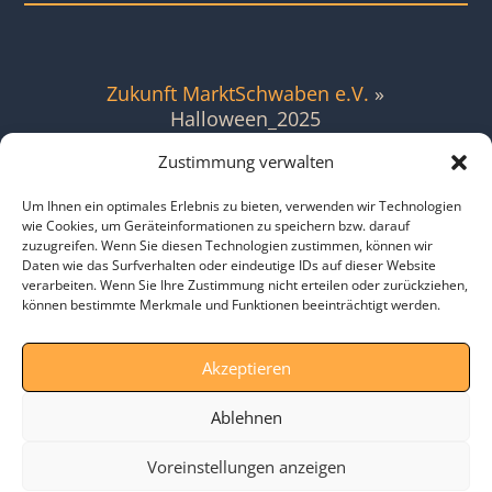
Zukunft MarktSchwaben e.V.
»
Halloween_2025
Zustimmung verwalten
Seiten
Um Ihnen ein optimales Erlebnis zu bieten, verwenden wir Technologien
Aktivitäten
wie Cookies, um Geräteinformationen zu speichern bzw. darauf
Blog
zuzugreifen. Wenn Sie diesen Technologien zustimmen, können wir
Daten wie das Surfverhalten oder eindeutige IDs auf dieser Website
Fluglärm-Tagesdashboard
verarbeiten. Wenn Sie Ihre Zustimmung nicht erteilen oder zurückziehen,
können bestimmte Merkmale und Funktionen beeinträchtigt werden.
Fluglärmbeschwerde
Fluglärminitiative
Akzeptieren
Fraktion
Ablehnen
Fraktion-Bürgerwille
Voreinstellungen anzeigen
Fraktionsanträge