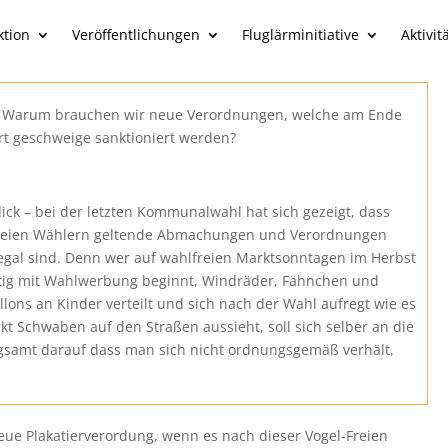
ktion
Veröffentlichungen
Fluglärminitiative
Aktivit
n? Warum brauchen wir neue Verordnungen, welche am Ende
ert geschweige sanktioniert werden?
ick – bei der letzten Kommunalwahl hat sich gezeigt, dass
reien Wählern geltende Abmachungen und Verordnungen
 egal sind. Denn wer auf wahlfreien Marktsonntagen im Herbst
itig mit Wahlwerbung beginnt, Windräder, Fähnchen und
llons an Kinder verteilt und sich nach der Wahl aufregt wie es
kt Schwaben auf den Straßen aussieht, soll sich selber an die
samt darauf dass man sich nicht ordnungsgemäß verhält,
eue Plakatierverordung, wenn es nach dieser Vogel-Freien