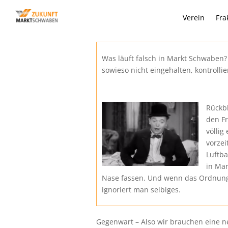
Verein
Fra
Was läuft falsch in Markt Schwabe
sowieso nicht eingehalten, kontrolli
Rückbl
den F
völlig
vorze
Luftba
in Mar
Nase fassen. Und wenn das Ordnung
ignoriert man selbiges.
Gegenwart – Also wir brauchen eine n