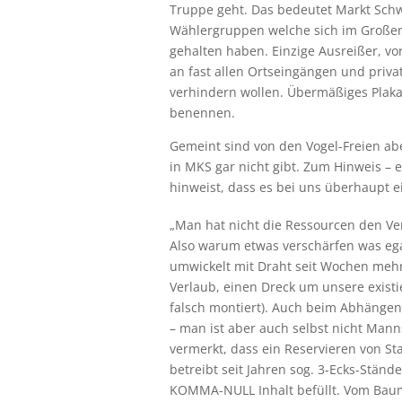
Truppe geht. Das bedeutet Markt Schw
Wählergruppen welche sich im Großen
gehalten haben. Einzige Ausreißer, vo
an fast allen Ortseingängen und priv
verhindern wollen. Übermäßiges Plakat
benennen.
Gemeint sind von den Vogel-Freien abe
in MKS gar nicht gibt. Zum Hinweis – e
hinweist, dass es bei uns überhaupt
„Man hat nicht die Ressourcen den V
Also warum etwas verschärfen was egal
umwickelt mit Draht seit Wochen meh
Verlaub, einen Dreck um unsere exist
falsch montiert). Auch beim Abhängen
– man ist aber auch selbst nicht Mann
vermerkt, dass ein Reservieren von St
betreibt seit Jahren sog. 3-Ecks-Ständ
KOMMA-NULL Inhalt befüllt. Vom Baum 