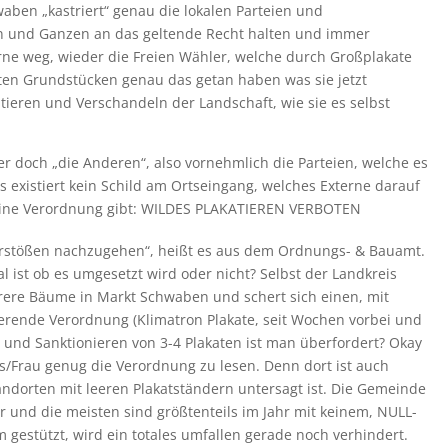
aben „kastriert“ genau die lokalen Parteien und
 und Ganzen an das geltende Recht halten und immer
rne weg, wieder die Freien Wähler, welche durch Großplakate
aten Grundstücken genau das getan haben was sie jetzt
ieren und Verschandeln der Landschaft, wie sie es selbst
r doch „die Anderen“, also vornehmlich die Parteien, welche es
s existiert kein Schild am Ortseingang, welches Externe darauf
 eine Verordnung gibt: WILDES PLAKATIEREN VERBOTEN
erstößen nachzugehen“, heißt es aus dem Ordnungs- & Bauamt.
 ist ob es umgesetzt wird oder nicht? Selbst der Landkreis
rere Bäume in Markt Schwaben und schert sich einen, mit
ierende Verordnung (Klimatron Plakate, seit Wochen vorbei und
 und Sanktionieren von 3-4 Plakaten ist man überfordert? Okay
s/Frau genug die Verordnung zu lesen. Denn dort ist auch
andorten mit leeren Plakatständern untersagt ist. Die Gemeinde
er und die meisten sind größtenteils im Jahr mit keinem, NULL-
gestützt, wird ein totales umfallen gerade noch verhindert.