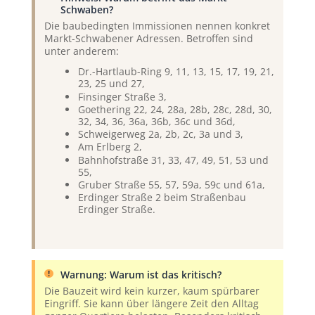
Schwaben?
Die baubedingten Immissionen nennen konkret
Markt-Schwabener Adressen. Betroffen sind
unter anderem:
Dr.-Hartlaub-Ring 9, 11, 13, 15, 17, 19, 21,
23, 25 und 27,
Finsinger Straße 3,
Goethering 22, 24, 28a, 28b, 28c, 28d, 30,
32, 34, 36, 36a, 36b, 36c und 36d,
Schweigerweg 2a, 2b, 2c, 3a und 3,
Am Erlberg 2,
Bahnhofstraße 31, 33, 47, 49, 51, 53 und
55,
Gruber Straße 55, 57, 59a, 59c und 61a,
Erdinger Straße 2 beim Straßenbau
Erdinger Straße.
Warnung: Warum ist das kritisch?
Die Bauzeit wird kein kurzer, kaum spürbarer
Eingriff. Sie kann über längere Zeit den Alltag