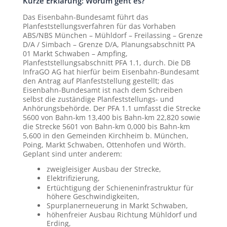
Kurze Erklärung: Worum geht es?
Das Eisenbahn-Bundesamt führt das
Planfeststellungsverfahren für das Vorhaben
ABS/NBS München – Mühldorf – Freilassing – Grenze
D/A / Simbach – Grenze D/A, Planungsabschnitt PA
01 Markt Schwaben – Ampfing,
Planfeststellungsabschnitt PFA 1.1, durch. Die DB
InfraGO AG hat hierfür beim Eisenbahn-Bundesamt
den Antrag auf Planfeststellung gestellt; das
Eisenbahn-Bundesamt ist nach dem Schreiben
selbst die zuständige Planfeststellungs- und
Anhörungsbehörde. Der PFA 1.1 umfasst die Strecke
5600 von Bahn-km 13,400 bis Bahn-km 22,820 sowie
die Strecke 5601 von Bahn-km 0,000 bis Bahn-km
5,600 in den Gemeinden Kirchheim b. München,
Poing, Markt Schwaben, Ottenhofen und Wörth.
Geplant sind unter anderem:
zweigleisiger Ausbau der Strecke,
Elektrifizierung,
Ertüchtigung der Schieneninfrastruktur für
höhere Geschwindigkeiten,
Spurplanerneuerung in Markt Schwaben,
höhenfreier Ausbau Richtung Mühldorf und
Erding,