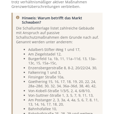
trotz verhältnismäßiger aktiver Maßnahmen
Grenzwertüberschreitungen verbleiben.
Hinweis: Warum betrifft das Markt
Schwaben?
Die Schallunterlage listet zahlreiche Gebäude
mit Anspruch auf passive
Schallschutzmaßnahmen dem Grunde nach auf.
Genannt werden unter anderem:
Adalbert-Stifter-Weg 1 und 17,
Am Ziegelstadel 12,
Burgerfeld 1a, 1b, 11, 11a–11d, 13, 13a–
13c, 15, 15a–15c,
Enzensbergerstraße 8, 8-2, 20/22/24, 30,
Falkenring 1 und 3,
Finsinger Straße 10a,
Goethering 15, 16, 17, 18, 19, 20, 22, 24,
28a–28d, 30, 32, 34, 36a–36d, 38, 40, 42,
Von-Kobell-Straße 1/3/5, 2, 4, 6/8/10,
Von-Suttner-Straße 1, 3, 5, 7, 9, 11, 13,
Am Postanger 2, 3, 3a, 4, 4a, 5, 6, 7, 8, 11,
13, 14, 16, 17, 18, 20,
Bahnhofallee 10,
Bahnhofstraße 25, 28, 29 und weitere,