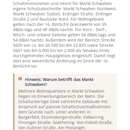
Schallimmissionen und nennt für Markt Schwaben
eigene Schutzabschnitte: Markt Schwaben Nordwest,
Markt Schwaben Südost, Erdinger Straße, Erdinger
Straße 2 und Baulücke Nord. Für Wohngebiete
gelten nach der 16. BImSchV Grenzwerte von 59
dB(A) tags und 49 dB(A) nachts. Für Kern-, Dorf-,
Misch- und urbane Gebiete gelten 64 dB(A) tags und
54 dB(A) nachts. Außerdem wird der Bereich Strecke
5600 von ca. km 20,500 bis km 22,820 sowie Strecke
5601 von km 0,000 bis km 2,000 als Neubau eines
durchgehenden Hauptgleises eingestuft. Damit liegt
dort eine wesentliche Änderung im Sinne der 16.
BImSchV vor.
Hinweis: Warum betrifft das Markt
Schwaben?
Mehrere Wohnquartiere in Markt Schwaben
liegen im Einwirkungsbereich der Bahn. Die
Schallunterlage listet zahlreiche Gebäude mit
Anspruch auf passive Schallschutzmaßnahmen
dem Grunde nach, unter anderem in
Burgerfeld, Enzensbergerstraße, Falkenring,
Finsinger Straße, Goethering, Von-Kobell-Straße,
Von-Suttner-Straße, Am Postanger,