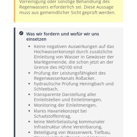
Vorreinigung oder sonstige Behandlung des
Regenwassers erforderlich sei. Diese Aussage
muss aus gemeindlicher Sicht geprüft werden.
Was wir fordern und wofür wir uns
einsetzen
Keine negativen Auswirkungen auf das
Hochwasserkonzept durch zusätzliche
Einleitung von Wasser in Gewässer der
Marktgemeinde, die schon jetzt an der
Grenze des HQ100 sind
Prüfung der Leistungsfähigkeit des
Regenwasserkanals Roßacker,
hydraulische Prüfung Hennigbach und
Schleebach,
transparente Darstellung aller
Einleitstellen und Einleitmengen,
Monitoring der Einleitmengen,
klares Havariekonzept bei
Schadstoffeintrag,
keine Mehrbelastung kommunaler
Infrastruktur ohne Vereinbarung,
Beteiligung von Wasserwerk, Tiefbau,