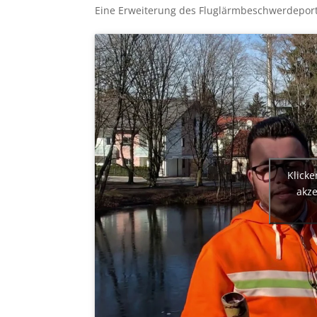
Eine Erweiterung des Fluglärmbeschwerdeporta
Klicke
akze