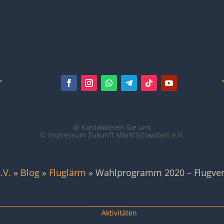
@ Kontaktieren Sie uns
© Impressum Zukunft MarktSchwaben e.V.
.V.
»
Blog
»
Fluglärm
»
Wahlprogramm 2020 – Flugverk
Seiten
Aktivitäten