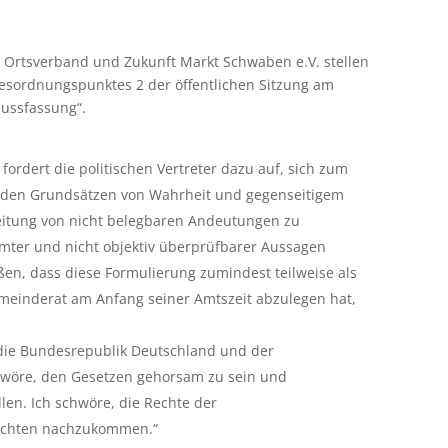
 Ortsverband und Zukunft Markt Schwaben e.V. stellen
gesordnungspunktes 2 der öffentlichen Sitzung am
lussfassung“.
ordert die politischen Vertreter dazu auf, sich zum
le, den Grundsätzen von Wahrheit und gegenseitigem
reitung von nicht belegbaren Andeutungen zu
mmter und nicht objektiv überprüfbarer Aussagen
ßen, dass diese Formulierung zumindest teilweise als
meinderat am Anfang seiner Amtszeit abzulegen hat,
die Bundesrepublik Deutschland und der
chwöre, den Gesetzen gehorsam zu sein und
len. Ich schwöre, die Rechte der
lichten nachzukommen.“