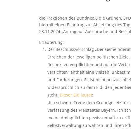
die Fraktionen des Bündnis90 die Grünen, SPD
hiermit einen Eilantrag zur Absetzung des Ta
28.11.2024 „Antrag auf Aussprache und Besch
Erläuterung:
Der Beschlussvorschlag „Der Gemeinderat f
Erreichen der jeweiligen politischen Zie
Respekt zu verpflichten und auf die Verb
verzichten“ enthält eine Vielzahl unbesti
und Forderungen. Es ist nicht auszuschlie
widersprüchlich zu dem Eid, den jeder Ge
steht.
Dieser Eid lautet
:
„Ich schwöre Treue dem Grundgesetz für 
Verfassung des Freistaates Bayern. Ich s
meine Amtspflichten gewissenhaft zu erfül
Selbstverwaltung zu wahren und ihren Pf