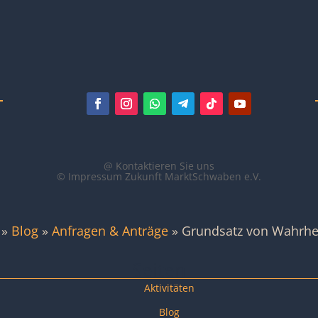
@ Kontaktieren Sie uns
© Impressum Zukunft MarktSchwaben e.V.
»
Blog
»
Anfragen & Anträge
»
Grundsatz von Wahrhei
Seiten
Aktivitäten
Blog