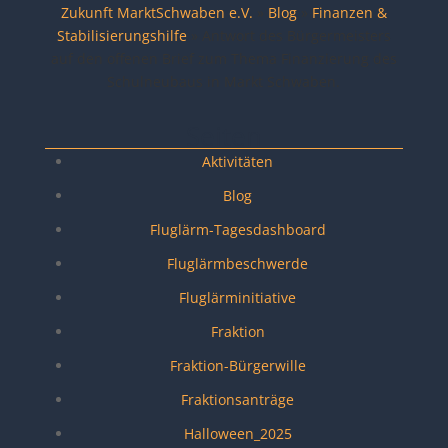
Zukunft MarktSchwaben e.V.
»
Blog
»
Finanzen &
Stabilisierungshilfe
»
Antwort des Bürgermeisters
auf den offenen Brief zum Thema Finanzierung des
Schulneubaus in Markt Schwaben.
Seiten
Aktivitäten
Blog
Fluglärm-Tagesdashboard
Fluglärmbeschwerde
Fluglärminitiative
Fraktion
Fraktion-Bürgerwille
Fraktionsanträge
Halloween_2025