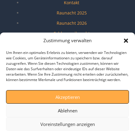
Kontakt
Raunacht 2025
Raunacht 2026
Schlossweihnacht
Zustimmung verwalten
Shangri-La Lounge
Um Ihnen ein optimales Erlebnis zu bieten, verwenden wir Technologien
Umfragen
wie Cookies, um Geräteinformationen zu speichern bzw. darauf
zuzugreifen. Wenn Sie diesen Technologien zustimmen, können wir
Verein
Daten wie das Surfverhalten oder eindeutige IDs auf dieser Website
Veröffentlichungen
verarbeiten. Wenn Sie Ihre Zustimmung nicht erteilen oder zurückziehen,
können bestimmte Merkmale und Funktionen beeinträchtigt werden.
Wendeblatt
Zukunft MarktSchwaben e.V.
Akzeptieren
Zusammen für Markt Schwaben
Ablehnen
Voreinstellungen anzeigen