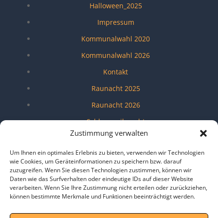
Halloween_2025
Impressum
Kommunalwahl 2020
Kommunalwahl 2026
Kontakt
Raunacht 2025
Raunacht 2026
Schlossweihnacht
Zustimmung verwalten
Shangri-La Lounge
Um Ihnen ein optimales Erlebnis zu bieten, verwenden wir Technologien
Umfragen
wie Cookies, um Geräteinformationen zu speichern bzw. darauf
zuzugreifen. Wenn Sie diesen Technologien zustimmen, können wir
Verein
Daten wie das Surfverhalten oder eindeutige IDs auf dieser Website
Veröffentlichungen
verarbeiten. Wenn Sie Ihre Zustimmung nicht erteilen oder zurückziehen,
können bestimmte Merkmale und Funktionen beeinträchtigt werden.
Wendeblatt