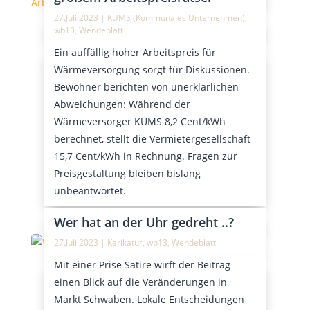
27.Juli 2023
|
KUMS (Kommunales Unternehmen)
,
wb13
,
Wendeblatt
Ein auffällig hoher Arbeitspreis für
Wärmeversorgung sorgt für Diskussionen.
Bewohner berichten von unerklärlichen
Abweichungen: Während der
Wärmeversorger KUMS 8,2 Cent/kWh
berechnet, stellt die Vermietergesellschaft
15,7 Cent/kWh in Rechnung. Fragen zur
Preisgestaltung bleiben bislang
unbeantwortet.
Wer hat an der Uhr gedreht ..?
27.Juli 2023
|
Karikatur
,
wb13
,
Wendeblatt
Mit einer Prise Satire wirft der Beitrag
einen Blick auf die Veränderungen in
Markt Schwaben. Lokale Entscheidungen