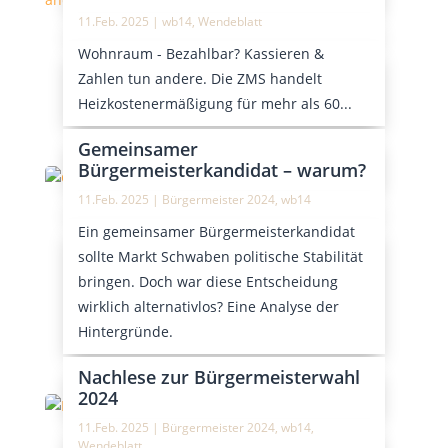
11.Feb. 2025
|
wb14
,
Wendeblatt
Wohnraum - Bezahlbar? Kassieren &
Zahlen tun andere. Die ZMS handelt
Heizkostenermäßigung für mehr als 60...
Gemeinsamer
Bürgermeisterkandidat – warum?
11.Feb. 2025
|
Bürgermeister 2024
,
wb14
Ein gemeinsamer Bürgermeisterkandidat
sollte Markt Schwaben politische Stabilität
bringen. Doch war diese Entscheidung
wirklich alternativlos? Eine Analyse der
Hintergründe.
Nachlese zur Bürgermeisterwahl
2024
11.Feb. 2025
|
Bürgermeister 2024
,
wb14
,
Wendeblatt