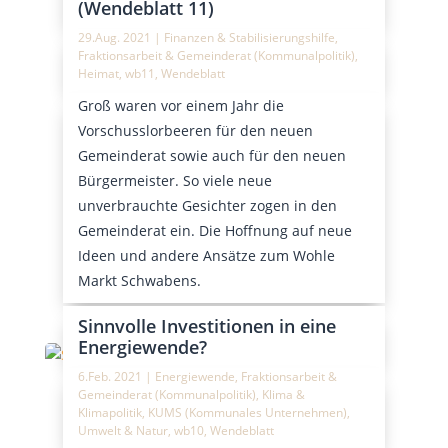
(Wendeblatt 11)
29.Aug. 2021
|
Finanzen & Stabilisierungshilfe
,
Fraktionsarbeit & Gemeinderat (Kommunalpolitik)
,
Heimat
,
wb11
,
Wendeblatt
Groß waren vor einem Jahr die
Vorschusslorbeeren für den neuen
Gemeinderat sowie auch für den neuen
Bürgermeister. So viele neue
unverbrauchte Gesichter zogen in den
Gemeinderat ein. Die Hoffnung auf neue
Ideen und andere Ansätze zum Wohle
Markt Schwabens.
Sinnvolle Investitionen in eine
Energiewende?
6.Feb. 2021
|
Energiewende
,
Fraktionsarbeit &
Gemeinderat (Kommunalpolitik)
,
Klima &
Klimapolitik
,
KUMS (Kommunales Unternehmen)
,
Umwelt & Natur
,
wb10
,
Wendeblatt