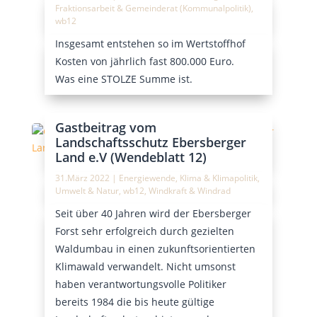
Fraktionsarbeit & Gemeinderat (Kommunalpolitik)
,
wb12
Insgesamt entstehen so im Wertstoffhof
Kosten von jährlich fast 800.000 Euro.
Was eine STOLZE Summe ist.
Gastbeitrag vom
Landschaftsschutz Ebersberger
Land e.V (Wendeblatt 12)
31.März 2022
|
Energiewende
,
Klima & Klimapolitik
,
Umwelt & Natur
,
wb12
,
Windkraft & Windrad
Seit über 40 Jahren wird der Ebersberger
Forst sehr erfolgreich durch gezielten
Waldumbau in einen zukunftsorientierten
Klimawald verwandelt. Nicht umsonst
haben verantwortungsvolle Politiker
bereits 1984 die bis heute gültige