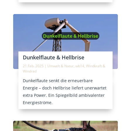
Dunkelflaute & Hellbrise
21.Feb. 2025
|
Umwelt & Natur
,
wb14
,
Windkraft &
Windrad
Dunkelflaute senkt die erneuerbare
Energie – doch Hellbrise liefert unerwartet
extra Power. Ein Spiegelbild ambivalenter
Energieströme.