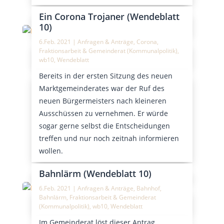
Ein Corona Trojaner (Wendeblatt
10)
6.Feb. 2021
|
Anfragen & Anträge
,
Corona
,
Fraktionsarbeit & Gemeinderat (Kommunalpolitik)
,
wb10
,
Wendeblatt
Bereits in der ersten Sitzung des neuen
Marktgemeinderates war der Ruf des
neuen Bürgermeisters nach kleineren
Ausschüssen zu vernehmen. Er würde
sogar gerne selbst die Entscheidungen
treffen und nur noch zeitnah informieren
wollen.
Bahnlärm (Wendeblatt 10)
6.Feb. 2021
|
Anfragen & Anträge
,
Bahnhof
,
Bahnlärm
,
Fraktionsarbeit & Gemeinderat
(Kommunalpolitik)
,
wb10
,
Wendeblatt
Im Gemeinderat löst dieser Antrag