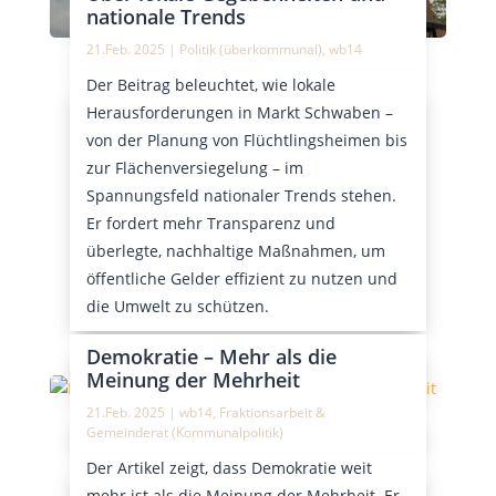
nationale Trends
21.Feb. 2025
|
Politik (überkommunal)
,
wb14
Der Beitrag beleuchtet, wie lokale
Herausforderungen in Markt Schwaben –
von der Planung von Flüchtlingsheimen bis
zur Flächenversiegelung – im
Spannungsfeld nationaler Trends stehen.
Er fordert mehr Transparenz und
überlegte, nachhaltige Maßnahmen, um
öffentliche Gelder effizient zu nutzen und
die Umwelt zu schützen.
Demokratie – Mehr als die
Meinung der Mehrheit
21.Feb. 2025
|
wb14
,
Fraktionsarbeit &
Gemeinderat (Kommunalpolitik)
Der Artikel zeigt, dass Demokratie weit
mehr ist als die Meinung der Mehrheit. Er