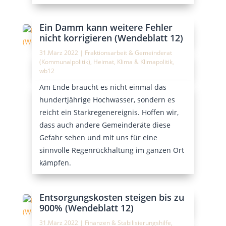
Ein Damm kann weitere Fehler
nicht korrigieren (Wendeblatt 12)
31.März 2022
|
Fraktionsarbeit & Gemeinderat
(Kommunalpolitik)
,
Heimat
,
Klima & Klimapolitik
,
wb12
Am Ende braucht es nicht einmal das
hundertjährige Hochwasser, sondern es
reicht ein Starkregenereignis. Hoffen wir,
dass auch andere Gemeinderäte diese
Gefahr sehen und mit uns für eine
sinnvolle Regenrückhaltung im ganzen Ort
kämpfen.
Entsorgungskosten steigen bis zu
900% (Wendeblatt 12)
31.März 2022
|
Finanzen & Stabilisierungshilfe
,