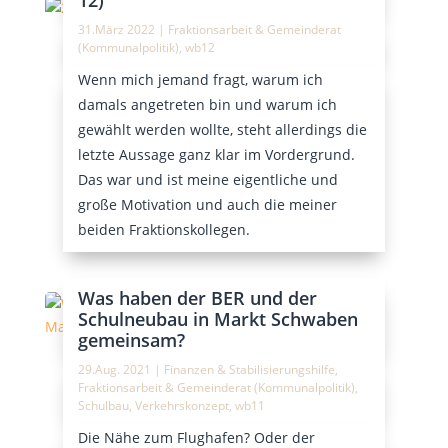
31.März 2022
|
Fraktionsarbeit & Gemeinderat
(Kommunalpolitik)
,
wb12
Wenn mich jemand fragt, warum ich
damals angetreten bin und warum ich
gewählt werden wollte, steht allerdings die
letzte Aussage ganz klar im Vordergrund.
Das war und ist meine eigentliche und
große Motivation und auch die meiner
beiden Fraktionskollegen.
Was haben der BER und der
Schulneubau in Markt Schwaben
gemeinsam?
29.Aug. 2021
|
Finanzen & Stabilisierungshilfe
,
Fraktionsarbeit & Gemeinderat (Kommunalpolitik)
,
Schulbau
,
Verkehrskonzept
,
wb11
Die Nähe zum Flughafen? Oder der