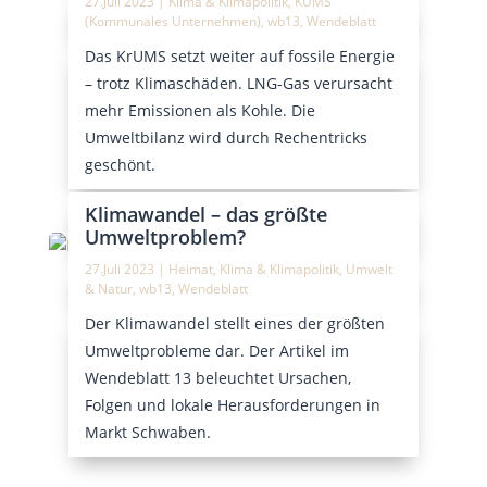
27.Juli 2023
|
Klima & Klimapolitik
,
KUMS
(Kommunales Unternehmen)
,
wb13
,
Wendeblatt
Das KrUMS setzt weiter auf fossile Energie
– trotz Klimaschäden. LNG-Gas verursacht
mehr Emissionen als Kohle. Die
Umweltbilanz wird durch Rechentricks
geschönt.
Klimawandel – das größte
Umweltproblem?
27.Juli 2023
|
Heimat
,
Klima & Klimapolitik
,
Umwelt
& Natur
,
wb13
,
Wendeblatt
Der Klimawandel stellt eines der größten
Umweltprobleme dar. Der Artikel im
Wendeblatt 13 beleuchtet Ursachen,
Folgen und lokale Herausforderungen in
Markt Schwaben.