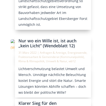
Landschaftsschutzgebietsverordnung so
strikt gefasst, dass eine Umsetzung von
Bauvorhaben jedweder Art im
Landschaftsschutzgebiet Ebersberger Forst
unmöglich ist.
Nur wo ein Wille ist, ist auch
„kein Licht“ (Wendeblatt 12)
31.März 2022
|
Anfragen & Anträge
,
Energiewende
,
Fraktionsarbeit & Gemeinderat (Kommunalpolitik)
,
Klima & Klimapolitik
,
Umwelt & Natur
,
wb12
Lichtverschmutzung belastet Umwelt und
Mensch. Unnötige nächtliche Beleuchtung
kostet Energie und stört die Natur. Smarte
Lösungen könnten Abhilfe schaffen – doch
wo bleibt der politische Wille?
Klarer Sieg für den