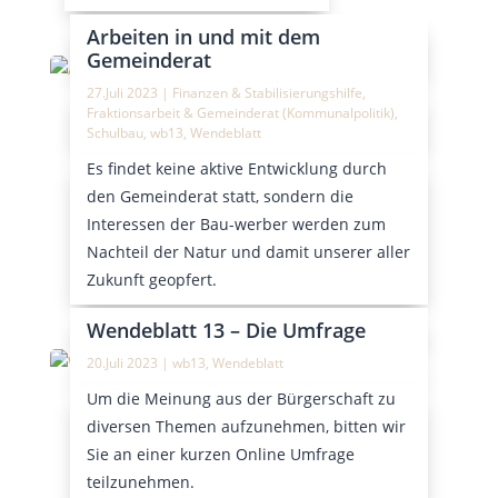
Arbeiten in und mit dem
Gemeinderat
27.Juli 2023
|
Finanzen & Stabilisierungshilfe
,
Fraktionsarbeit & Gemeinderat (Kommunalpolitik)
,
Schulbau
,
wb13
,
Wendeblatt
Es findet keine aktive Entwicklung durch
den Gemeinderat statt, sondern die
Interessen der Bau-werber werden zum
Nachteil der Natur und damit unserer aller
Zukunft geopfert.
Wendeblatt 13 – Die Umfrage
20.Juli 2023
|
wb13
,
Wendeblatt
Um die Meinung aus der Bürgerschaft zu
diversen Themen aufzunehmen, bitten wir
Sie an einer kurzen Online Umfrage
teilzunehmen.