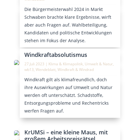
Die Bürgermeisterwahl 2024 in Markt
Schwaben brachte klare Ergebnisse, wirft
aber auch Fragen auf. Wahlbeteiligung,
Kandidaten und politische Entwicklungen
stehen im Fokus der Analyse.
Windkraftabsolutismus
27.Juli 2023
|
Klima & Klimapolitik
,
Umwelt & Natur
,
wb13
,
Wendeblatt
,
Windkraft & Windrad
Windkraft gilt als klimafreundlich, doch
ihre Auswirkungen auf Umwelt und Natur
werden oft unterschätzt. Schadstoffe,
Entsorgungsprobleme und Rechentricks
werfen Fragen auf.
KrUMSi – eine kleine Maus, mit
großem Arbeitspreisrätsel