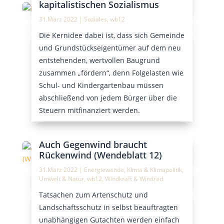
kapitalistischen Sozialismus
31.März 2022
|
Soziales
,
wb12
Die Kernidee dabei ist, dass sich Gemeinde
und Grundstückseigentümer auf dem neu
entstehenden, wertvollen Baugrund
zusammen „fördern“, denn Folgelasten wie
Schul- und Kindergartenbau müssen
abschließend von jedem Bürger über die
Steuern mitfinanziert werden.
Auch Gegenwind braucht
Rückenwind (Wendeblatt 12)
31.März 2022
|
Energiewende
,
Klima & Klimapolitik
,
Umwelt & Natur
,
wb12
,
Windkraft & Windrad
Tatsachen zum Artenschutz und
Landschaftsschutz in selbst beauftragten
unabhängigen Gutachten werden einfach