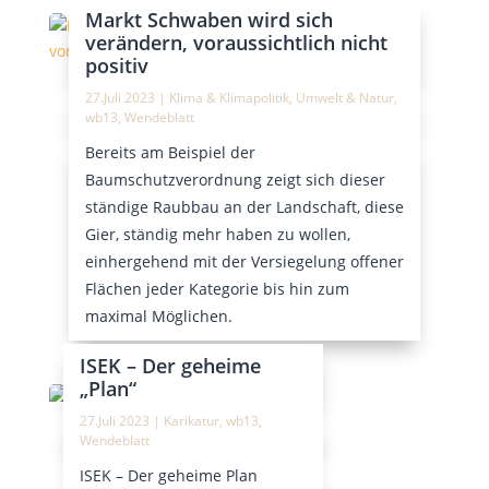
Markt Schwaben wird sich
verändern, voraussichtlich nicht
positiv
27.Juli 2023
|
Klima & Klimapolitik
,
Umwelt & Natur
,
wb13
,
Wendeblatt
Bereits am Beispiel der
Baumschutzverordnung zeigt sich dieser
ständige Raubbau an der Landschaft, diese
Gier, ständig mehr haben zu wollen,
einhergehend mit der Versiegelung offener
Flächen jeder Kategorie bis hin zum
maximal Möglichen.
ISEK – Der geheime
„Plan“
27.Juli 2023
|
Karikatur
,
wb13
,
Wendeblatt
ISEK – Der geheime Plan