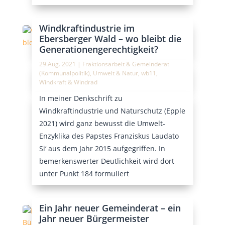
Windkraftindustrie im
Ebersberger Wald – wo bleibt die
Generationengerechtigkeit?
29.Aug. 2021
|
Fraktionsarbeit & Gemeinderat
(Kommunalpolitik)
,
Umwelt & Natur
,
wb11
,
Windkraft & Windrad
In meiner Denkschrift zu
Windkraftindustrie und Naturschutz (Epple
2021) wird ganz bewusst die Umwelt-
Enzyklika des Papstes Franziskus Laudato
Si‘ aus dem Jahr 2015 aufgegriffen. In
bemerkenswerter Deutlichkeit wird dort
unter Punkt 184 formuliert
Ein Jahr neuer Gemeinderat – ein
Jahr neuer Bürgermeister